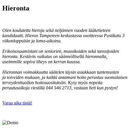
Hieronta
Olen koulutettu hieroja sekä neljännen vuoden lääketieteen
kandidaatti. Hieron Tampereen keskustassa osoitteessa Postikatu 3
viikonloppuisin ja loma-aikoina.
Erikoisosaamistani on seniorien, muusikoiden sekä tanssijoiden
hieronta. Kestävin vaikutus on säännöllisellä hieronnalla,
useimmille sopiva tiheys on kerran kuussa.
Hieronnan voimakkuutta säätelen täysin asiakkaan tuntemusten
ja toiveiden mukaan, ja kaikki antamani hoito perustuu suomalaisen
terveydenhuollon hoitosuosituksiin. Kysy myös nopeita
peruutusaikoja viestillä 044 546 2713, vastaan heti kun pystyn!
Varaa aika tästä!