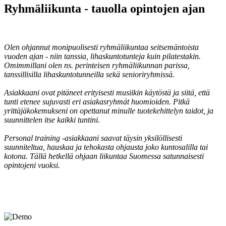
Ryhmäliikunta - tauolla opintojen ajan
Olen ohjannut monipuolisesti ryhmäliikuntaa seitsemäntoista
vuoden ajan - niin tanssia, lihaskuntotunteja kuin pilatestakin.
Omimmillani olen ns. perinteisen ryhmäliikunnan parissa,
tanssillisilla lihaskuntotunneilla sekä senioriryhmissä.
Asiakkaani ovat pitäneet erityisesti musiikin käytöstä ja siitä, että
tunti etenee sujuvasti eri asiakasryhmät huomioiden. Pitkä
yrittäjäkokemukseni on opettanut minulle tuotekehittelyn taidot, ja
suunnittelen itse kaikki tuntini.
Personal training -asiakkaani saavat täysin yksilöllisesti
suunniteltua, hauskaa ja tehokasta ohjausta joko kuntosalilla tai
kotona. Tällä hetkellä ohjaan liikuntaa Suomessa satunnaisesti
opintojeni vuoksi.